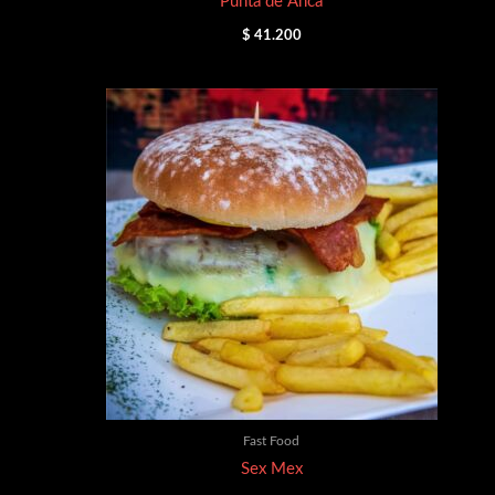
Punta de Anca
$
41.200
Fast Food
Sex Mex