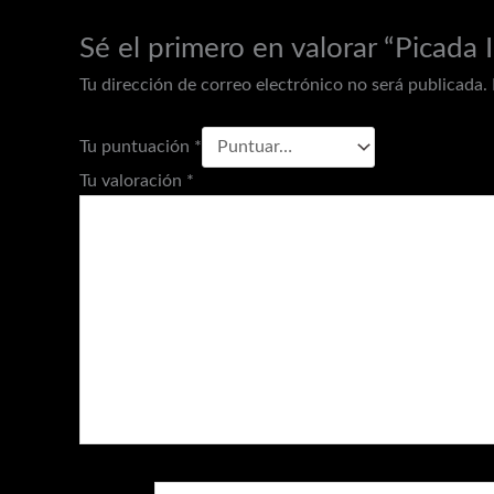
Sé el primero en valorar “Picada I
Tu dirección de correo electrónico no será publicada.
Tu puntuación
*
Tu valoración
*