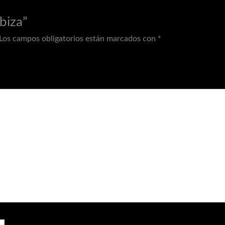
biza”
Los campos obligatorios están marcados con
*