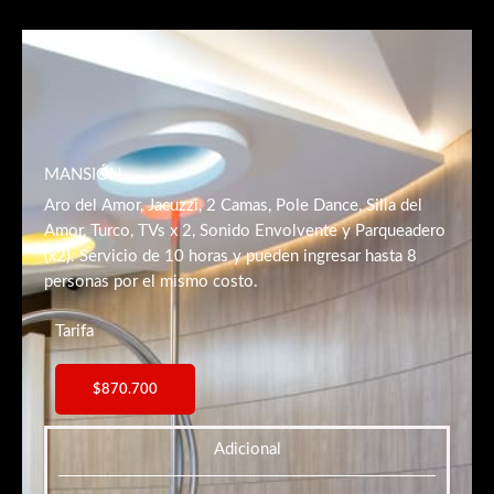
MANSIÓN
Aro del Amor, Jacuzzi, 2 Camas, Pole Dance, Silla del
Amor, Turco, TVs x 2, Sonido Envolvente y Parqueadero
(x2). Servicio de 10 horas y pueden ingresar hasta 8
personas por el mismo costo.
Tarifa
$870.700
Adicional