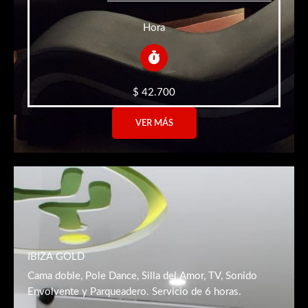
Hora
$ 42.700
VER MÁS
IBIZA GOLD
Cama doble, Pole Dance, Silla del Amor, TV, Sonido
Envolvente y Parqueadero. Servicio de 6 horas.