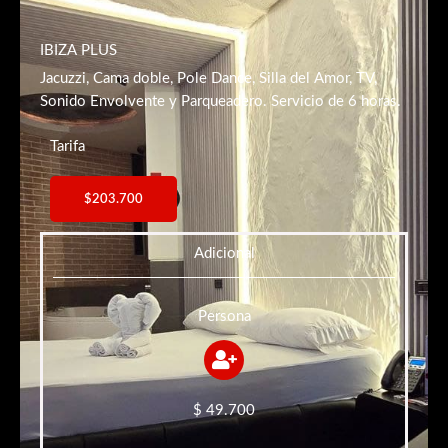
IBIZA PLUS
Jacuzzi, Cama doble, Pole Dance, Silla del Amor, TV,
Sonido Envolvente y Parqueadero. Servicio de 6 horas.
Tarifa
$203.700
Adicional
Persona
$ 49.700