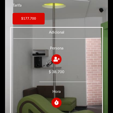
Tarifa
$177.700
Adicional
Persona
$ 38.700
Hora