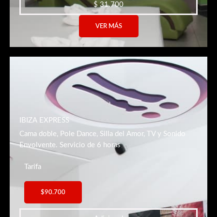
$ 31.700
VER MÁS
IBIZA EXPRESS
Cama doble, Pole Dance, Silla del Amor, TV y Sonido
Envolvente. Servicio de 6 horas
Tarifa
$90.700