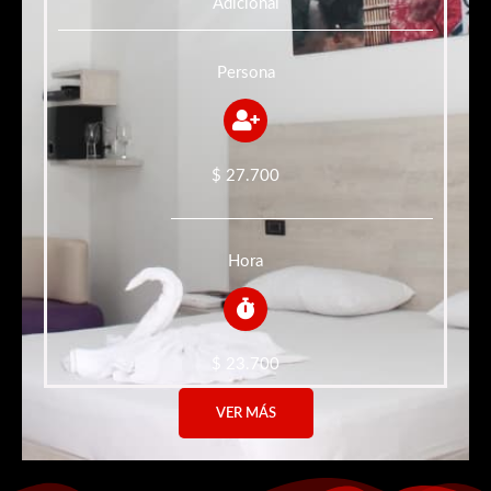
Adicional
Persona
$ 27.700
Hora
$ 23.700
VER MÁS