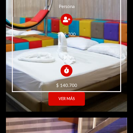
Persona
$ 89.700
Hora
$ 140.700
VER MÁS