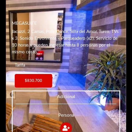
MEGASUITE
Jacuzzi, 2 Camas, Pole Dance, Silla del Amor, Turco, TVs
x 3, Sonido Envolvente y Parqueadero (x2). Servicio de
10 horas y pueden ingresar hasta 8 personas por el
mismo costo.
Tarifa
$830.700
Adicional
Persona